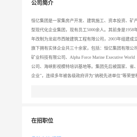
公司简介
恒亿集团是一家集房产开发、建筑施工、资本投资、矿
型现代化企业集团，现有员工5000余人。其前身是1958
年改制为龙岩市西陂建筑工程有限公司，2003年组建成立
旗下拥有实体企业共三十余家，包括：恒亿集团有限公
矿业科技有限公司、Alpha Force Marine Executive 
公司、海峡影视模特培训基地等。集团先后被国家、省、
企业”，连续多年被各级政府评为“纳税先进单位”等荣誉
商标”、“福建省著名商标”、“福建省知名字号”。随
遇。集团正在实施“立足海西，面向全国，走向世界”的
的企业文化必将把恒亿推向一个新的高度。在适时调整
结构，力争成为具有国际竞争力的一流企业。未来，恒
在招职位
创造价值, 缔造成功。公司地址：厦门市湖里区钟岭路1-
（钟宅五缘湾站→SM城市广场）至钟宅村口站 C。7路