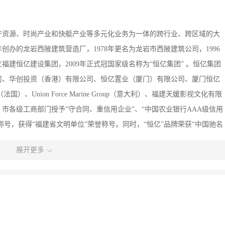
产资源、时尚产业和快艇产业等多元化业务为一体的跨行业、跨区域的大
年创办的龙岩西陂建筑营造厂，1978年更名为龙岩市西陂建筑公司，1996
福建恒亿建设集团，2009年正式冠国家级名称为“恒亿集团” 。恒亿集团
司、华创投资（香港）有限公司、恒亿置业（厦门）有限公司、厦门恒亿
World（法国）、Union Force Marine Group（意大利）、福建天媛影视文化有限
市各级工商部门授予“守合同、重信用企业”、“中国农业银行AAA级信用
称号，获得“福建省文明单位”荣誉称号。同时，“恒亿”品牌荣获“中国驰名
着国家加大对海峡西岸经济区建设的支持力度，恒亿集团迎来新一轮的发展机
展开更多
发展战略，先进的人才理念，创新的管理机制，多元化的经营模式，完善
产品结构和运营体系的同时，恒亿集团努力构建和谐与可持续发展的产业
亿集团将在新的起点上，以更优异的业绩，努力为客户、为股东、为员工
3号恒亿大厦。公交路线：A。118路（轮渡→钟宅）至钟宅站下 B。134路
（火车站→五缘湾商业街站）至钟宅村口站 D。132路（钟宅→火车站（湖