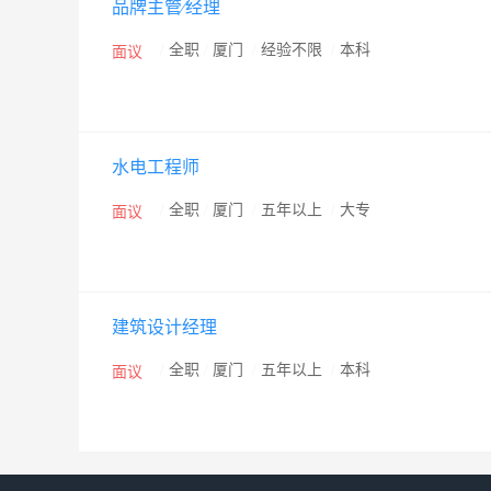
品牌主管∕经理
东））至钟宅村口站 E。49路（湖里公交场站→钟宅新村
/
全职
/
厦门
/
经验不限
/
本科
面议
水电工程师
/
全职
/
厦门
/
五年以上
/
大专
面议
建筑设计经理
/
全职
/
厦门
/
五年以上
/
本科
面议