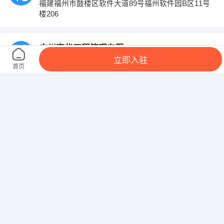
福建福州市鼓楼区软件大道89号福州软件园B区11号
楼206
广州南华工程管理有限公司福建分公司
立即入驻
厦门市厦禾路840号之一金榜大厦B座18C（361004）
首页
厦门邦初信息技术有限公司
软件园二期望海路65号
福州王氏贸易有限公司
福州市鼓楼区风湖路融侨锦江B2区1-201＃
厦门易尔通网络科技有限公司
：厦门市软件园二期观日路3６号2０１单元