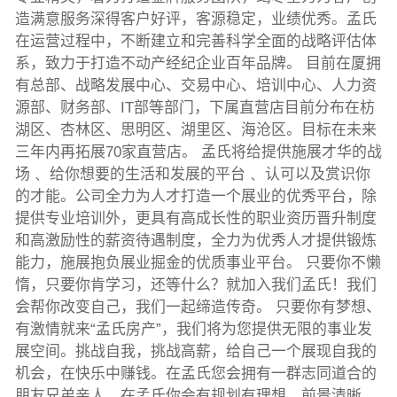
造满意服务深得客户好评，客源稳定，业绩优秀。孟氏
在运营过程中，不断建立和完善科学全面的战略评估体
系，致力于打造不动产经纪企业百年品牌。 目前在厦拥
有总部、战略发展中心、交易中心、培训中心、人力资
源部、财务部、IT部等部门，下属直营店目前分布在枋
湖区、杏林区、思明区、湖里区、海沧区。目标在未来
三年内再拓展70家直营店。 孟氏将给提供施展才华的战
场﹑ 给你想要的生活和发展的平台﹑ 认可以及赏识你
的才能。公司全力为人才打造一个展业的优秀平台，除
提供专业培训外，更具有高成长性的职业资历晋升制度
和高激励性的薪资待遇制度，全力为优秀人才提供锻炼
能力，施展抱负展业掘金的优质事业平台。 只要你不懒
惰，只要你肯学习，还等什么？就加入我们孟氏！我们
会帮你改变自己，我们一起缔造传奇。 只要你有梦想、
有激情就来“孟氏房产”，我们将为您提供无限的事业发
展空间。挑战自我，挑战高薪，给自己一个展现自我的
机会，在快乐中赚钱。在孟氏您会拥有一群志同道合的
朋友兄弟亲人，在孟氏你会有规划有理想，前景清晰，