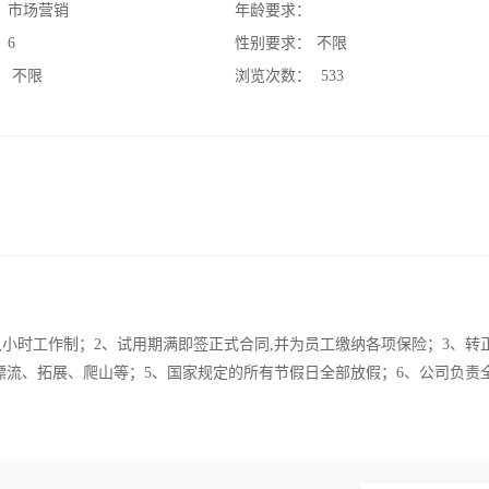
：
市场营销
年龄要求：
：
6
性别要求：
不限
：
不限
浏览次数：
533
优,八小时工作制；2、试用期满即签正式合同,并为员工缴纳各项保险；3、转
漂流、拓展、爬山等；5、国家规定的所有节假日全部放假；6、公司负责